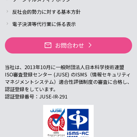
反社会的勢力に対する基本方針
電子決済等代行業に係る表示
mail
お問合わせ
arrow_forward_ios
当社は、2013年10月に一般財団法人日本科学技術連盟
ISO審査登録センター (JUSE) のISMS（情報セキュリティ
マネジメントシステム）適合性評価制度の審査に合格し、
認証登録をしています。
認証登録番号：JUSE-IR-291